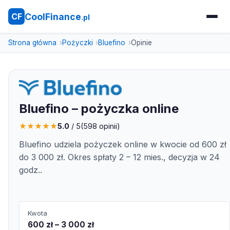
CoolFinance
CF
.pl
Strona główna
Pożyczki
Bluefino
Opinie
Bluefino – pożyczka online
★
★
★
★
★
5.0
/ 5
(
598
opinii)
Bluefino udziela pożyczek online w kwocie od 600 zł
do 3 000 zł. Okres spłaty 2 – 12 mies., decyzja w 24
godz..
Kwota
600 zł – 3 000 zł