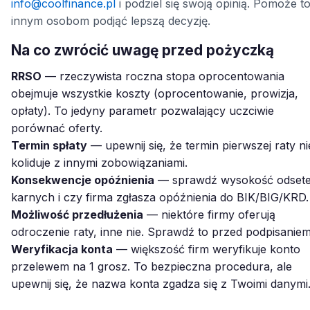
info@coolfinance.pl
i podziel się swoją opinią. Pomoże t
innym osobom podjąć lepszą decyzję.
Na co zwrócić uwagę przed pożyczką
RRSO
— rzeczywista roczna stopa oprocentowania
obejmuje wszystkie koszty (oprocentowanie, prowizja,
opłaty). To jedyny parametr pozwalający uczciwie
porównać oferty.
Termin spłaty
— upewnij się, że termin pierwszej raty ni
koliduje z innymi zobowiązaniami.
Konsekwencje opóźnienia
— sprawdź wysokość odset
karnych i czy firma zgłasza opóźnienia do BIK/BIG/KRD.
Możliwość przedłużenia
— niektóre firmy oferują
odroczenie raty, inne nie. Sprawdź to przed podpisaniem
Weryfikacja konta
— większość firm weryfikuje konto
przelewem na 1 grosz. To bezpieczna procedura, ale
upewnij się, że nazwa konta zgadza się z Twoimi danymi