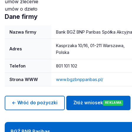
umów zlecenie
umów o dzieło
Dane firmy
Nazwa firmy
Bank BGŻ BNP Paribas Spółka Akcyjn
Kasprzaka 10/16, 01-211 Warszawa,
Adres
Polska
Telefon
801 101 102
Strona WWW
www.bgzbnpparibas.pl/
← Wróć do pożyczki
Złóż wniosek
REKLAMA
BGŹ BNP Paribas