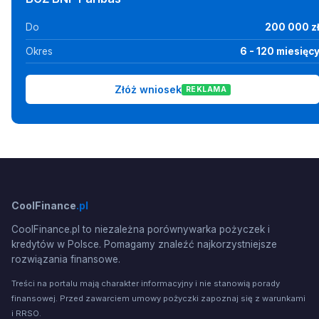
Do
200 000 z
Okres
6 - 120 miesięc
Złóż wniosek
REKLAMA
CoolFinance
.pl
CoolFinance.pl to niezależna porównywarka pożyczek i
kredytów w Polsce. Pomagamy znaleźć najkorzystniejsze
rozwiązania finansowe.
Treści na portalu mają charakter informacyjny i nie stanowią porady
finansowej. Przed zawarciem umowy pożyczki zapoznaj się z warunkami
i RRSO.