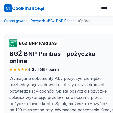
CoolFinance
CF
.pl
Strona główna
Pożyczki
BGŹ BNP Paribas
Spółka
BGŹ BNP Paribas – pożyczka
online
★
★
★
★
★
5.0
/ 5
(
497
opinii)
Wymagane dokumenty Aby pożyczyć pieniądze
niezbędny będzie dowód osobisty oraz dokument,
potwierdzający dochód. Spłata pożyczki Pożyczkę
spłacisz wykonując przelew na wskazane przez
pożyczkodawcę konto. Spłatę możesz rozłożyć aż
na 120 miesięczne raty. Wymagane poręczenie Kredyt