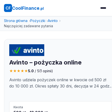
CoolFinance
CF
.pl
Strona główna
Pożyczki
Avinto
Najczęściej zadawane pytania
Avinto – pożyczka online
★
★
★
★
★
5.0
/ 5
(
1
opinii)
Avinto udziela pożyczek online w kwocie od 500 zł
do 10 000 zł. Okres spłaty 30 dni, decyzja w 24 godz..
Kwota