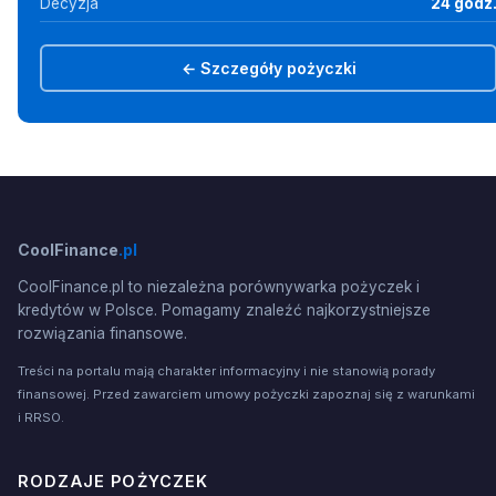
Decyzja
24 godz
← Szczegóły pożyczki
CoolFinance
.pl
CoolFinance.pl to niezależna porównywarka pożyczek i
kredytów w Polsce. Pomagamy znaleźć najkorzystniejsze
rozwiązania finansowe.
Treści na portalu mają charakter informacyjny i nie stanowią porady
finansowej. Przed zawarciem umowy pożyczki zapoznaj się z warunkami
i RRSO.
RODZAJE POŻYCZEK