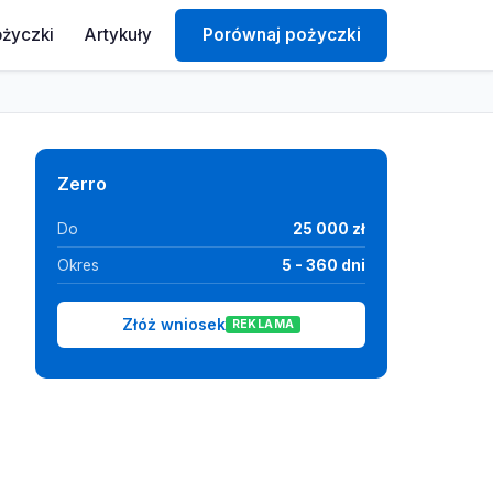
ożyczki
Artykuły
Porównaj pożyczki
Zerro
Do
25 000 zł
Okres
5 - 360 dni
Złóż wniosek
REKLAMA