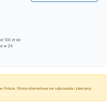
d 100 zł do
ja w 24
w Polsce. Strona internetowa nie odpowiada i zalecamy