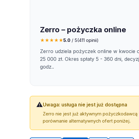
Zerro – pożyczka online
★
★
★
★
★
5.0
/ 5
(
411
opinii)
Zerro udziela pożyczek online w kwocie o
25 000 zł. Okres spłaty 5 - 360 dni, decyz
godz..
⚠️
Uwaga: usługa nie jest już dostępna
Zerro nie jest już aktywnym pożyczkodawcą 
porównanie alternatywnych ofert poniżej.