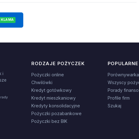
EKLAMA
RODZAJE POŻYCZEK
POPULARNE
 i
Pożyczki online
Porównywarka
sze
Chwilówki
Wszyscy poży
Kredyt gotówkowy
Porady finans
orady
Kredyt mieszkaniowy
Profile firm
Kredyty konsolidacyjne
Szukaj
Pożyczki pozabankowe
Pożyczki bez BIK