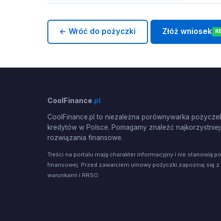
← Wróć do pożyczki
Złóż wniosek
R
CoolFinance
.pl
CoolFinance.pl to niezależna porównywarka pożyczek
kredytów w Polsce. Pomagamy znaleźć najkorzystniej
rozwiązania finansowe.
Treści na portalu mają charakter informacyjny i nie stanowią p
finansowej. Przed zawarciem umowy pożyczki zapoznaj się z
warunkami i RRSO.