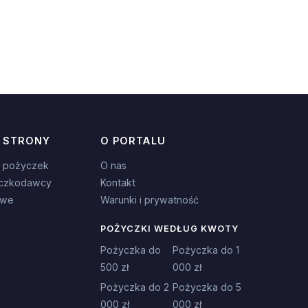
 STRONY
O PORTALU
 pożyczek
O nas
czkodawcy
Kontakt
owe
Warunki i prywatność
POŻYCZKI WEDŁUG KWOTY
Pożyczka do
Pożyczka do 1
500 zł
000 zł
Pożyczka do 2
Pożyczka do 5
000 zł
000 zł