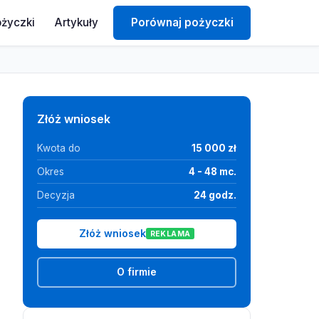
ożyczki
Artykuły
Porównaj pożyczki
Złóż wniosek
Kwota do
15 000 zł
Okres
4 - 48 mc.
Decyzja
24 godz.
Złóż wniosek
REKLAMA
O firmie