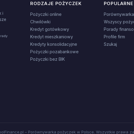
RODZAJE POŻYCZEK
POPULARNE
 i
Pożyczki online
Porównywarka
sze
Chwilówki
Wszyscy poży
Kredyt gotówkowy
Porady finans
orady
Kredyt mieszkaniowy
Profile firm
Kredyty konsolidacyjne
Szukaj
Pożyczki pozabankowe
Pożyczki bez BIK
olFinance.pl – Porównywarka pożyczek w Polsce. Wszystkie prawa za