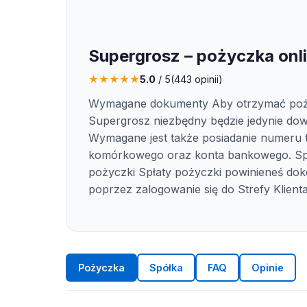
Supergrosz – pożyczka onl
★
★
★
★
★
5.0
/ 5
(
443
opinii)
Wymagane dokumenty Aby otrzymać po
Supergrosz niezbędny będzie jedynie dow
Wymagane jest także posiadanie numeru 
komórkowego oraz konta bankowego. Sp
pożyczki Spłaty pożyczki powinieneś do
poprzez zalogowanie się do Strefy Klienta
Pożyczka
Spółka
FAQ
Opinie