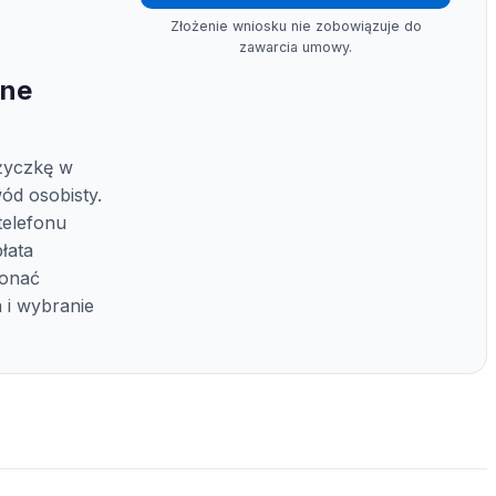
Złożenie wniosku nie zobowiązuje do
zawarcia umowy.
ine
życzkę w
ód osobisty.
telefonu
łata
konać
 i wybranie