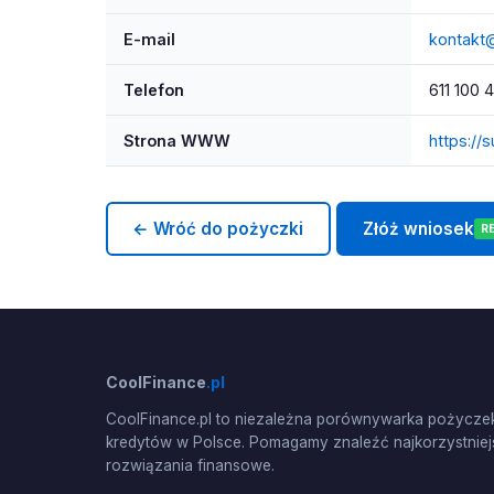
E-mail
kontakt
Telefon
611 100 
Strona WWW
https://
← Wróć do pożyczki
Złóż wniosek
R
CoolFinance
.pl
CoolFinance.pl to niezależna porównywarka pożyczek
kredytów w Polsce. Pomagamy znaleźć najkorzystniej
rozwiązania finansowe.