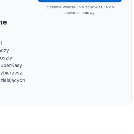
Złożenie wniosku nie zobowiązuje do
zawarcia umowy.
ne
t
ędzy
oszty
 SuperKasy
wybierzesz.
ielających