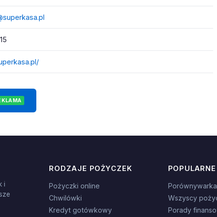
@superkasa.pl
415
superkasa.pl/
EKLAMA
RODZAJE POŻYCZEK
POPULARNE
 i
Pożyczki online
Porównywarka
sze
Chwilówki
Wszyscy poży
Kredyt gotówkowy
Porady finans