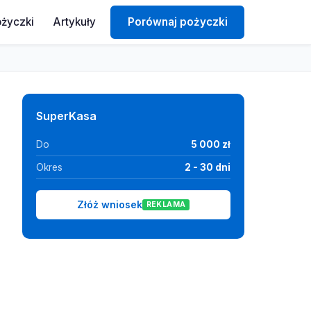
ożyczki
Artykuły
Porównaj pożyczki
SuperKasa
Do
5 000 zł
Okres
2 - 30 dni
Złóż wniosek
REKLAMA