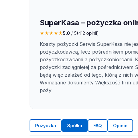
SuperKasa – pożyczka onli
★
★
★
★
★
5.0
/ 5
(
412
opinii)
Koszty pożyczki Serwis SuperKasa nie jes
pożyczkodawcą, lecz pośrednikiem pomi
pożyczkodawcami a pożyczkobiorcami. K
pożyczki zaciągniętej za pośrednictwem
będą więc zależeć od tego, którą z nich 
Wymagane dokumenty Większość firm udz
poży
Pożyczka
Spółka
FAQ
Opinie