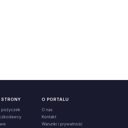
 STRONY
O PORTALU
 pożyczek
O nas
czkodawcy
Kontakt
owe
Warunki i prywatność