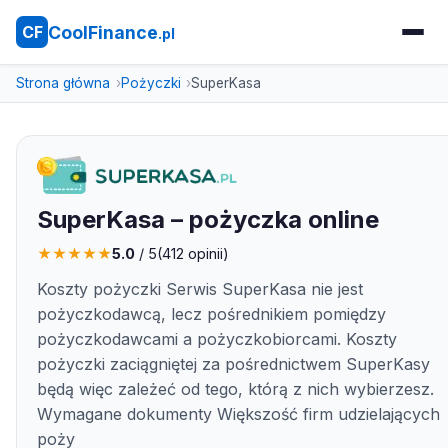
CoolFinance
CF
.pl
Strona główna
Pożyczki
SuperKasa
SuperKasa – pożyczka online
★
★
★
★
★
5.0
/ 5
(
412
opinii)
Koszty pożyczki Serwis SuperKasa nie jest
pożyczkodawcą, lecz pośrednikiem pomiędzy
pożyczkodawcami a pożyczkobiorcami. Koszty
pożyczki zaciągniętej za pośrednictwem SuperKasy
będą więc zależeć od tego, którą z nich wybierzesz.
Wymagane dokumenty Większość firm udzielających
poży