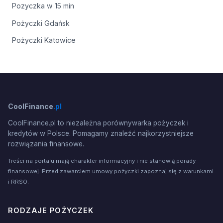
Pozyczka w 15 min
Pożyczki Gdańsk
Pożyczki Katowice
CoolFinance
.pl
CoolFinance.pl to niezależna porównywarka pożyczek i
kredytów w Polsce. Pomagamy znaleźć najkorzystniejsze
rozwiązania finansowe.
Treści na portalu mają charakter informacyjny i nie stanowią porady
finansowej. Przed zawarciem umowy pożyczki zapoznaj się z warunkami
i RRSO.
RODZAJE POŻYCZEK