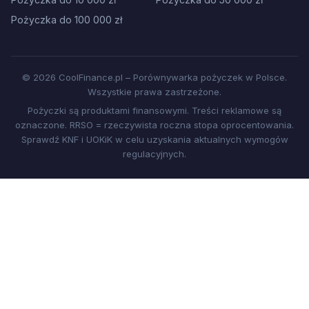
Pożyczka do 100 000 zł
© 2026 CoolFinance.pl – Porównywarka pożyczek w Polsce.
Wszystkie prawa zastrzeżone.
Pożyczki są produktami finansowymi. Treści reklamowe są
oznaczone. RRSO = rzeczywista roczna stopa oprocentowania.
Sprawdź KNF i UOKiK w celu uzyskania aktualnych wymogów
regulacyjnych.