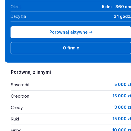
Okres
5 dni - 360 dn
Decyzja
24 godz
Porównaj aktywne →
O firmie
Porównaj z innymi
Soscredit
5 000 zł
Creditron
15 000 zł
Credy
3 000 zł
Kuki
15 000 zł
Finbo
10 000 zł