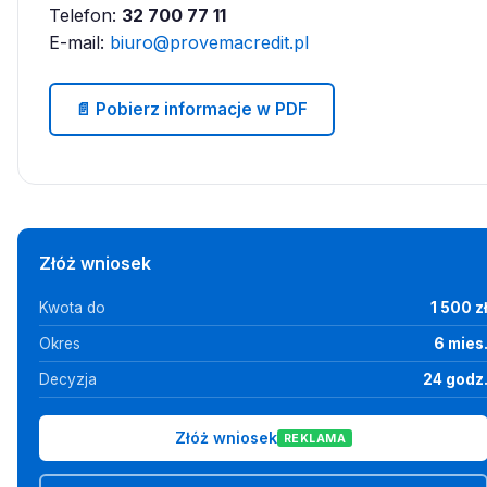
Telefon:
32 700 77 11
E-mail:
biuro@provemacredit.pl
📄 Pobierz informacje w PDF
Złóż wniosek
Kwota do
1 500 z
Okres
6 mies
Decyzja
24 godz
Złóż wniosek
REKLAMA