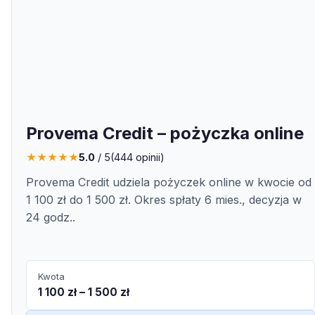
Provema Credit – pożyczka online
★
★
★
★
★
5.0
/ 5
(
444
opinii)
Provema Credit udziela pożyczek online w kwocie od
1 100 zł do 1 500 zł. Okres spłaty 6 mies., decyzja w
24 godz..
Kwota
1 100 zł – 1 500 zł