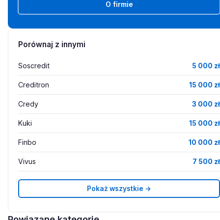
O firmie
Porównaj z innymi
Soscredit
5 000 zł
Creditron
15 000 zł
Credy
3 000 zł
Kuki
15 000 zł
Finbo
10 000 zł
Vivus
7 500 zł
Pokaż wszystkie →
Powiązane kategorie