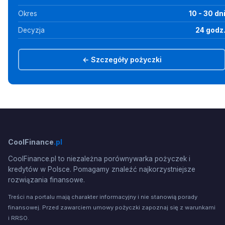
Okres
10 - 30 dn
Decyzja
24 godz
← Szczegóły pożyczki
CoolFinance
.pl
CoolFinance.pl to niezależna porównywarka pożyczek i
kredytów w Polsce. Pomagamy znaleźć najkorzystniejsze
rozwiązania finansowe.
Treści na portalu mają charakter informacyjny i nie stanowią porady
finansowej. Przed zawarciem umowy pożyczki zapoznaj się z warunkami
i RRSO.