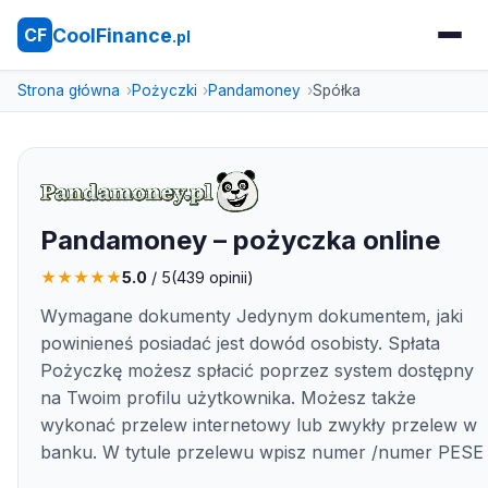
CoolFinance
CF
.pl
Strona główna
Pożyczki
Pandamoney
Spółka
Pandamoney – pożyczka online
★
★
★
★
★
5.0
/ 5
(
439
opinii)
Wymagane dokumenty Jedynym dokumentem, jaki
powinieneś posiadać jest dowód osobisty. Spłata
Pożyczkę możesz spłacić poprzez system dostępny
na Twoim profilu użytkownika. Możesz także
wykonać przelew internetowy lub zwykły przelew w
banku. W tytule przelewu wpisz numer /numer PESE