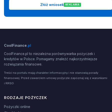
Złóż wniosek
REKLAMA
CoolFinance
.pl
CoolFinance.pl to niezależna porównywarka pożyczek i
kredytów w Polsce. Pomagamy znaleźć najkorzystniejsze
rozwiązania finansowe.
Treści na portalu mają charakter informacyjny i nie stanowią porady
finansowej. Przed zawarciem umowy pożyczki zapoznaj się z warunkami
i RRSO.
RODZAJE POŻYCZEK
Pożyczki online