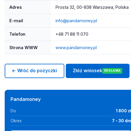
Adres
Prosta 32, 00-838 Warszawa, Polska
E-mail
info@pandamoney.pl
Telefon
+48 71 88 11 070
Strona WWW
www.pandamoney.pl
← Wróć do pożyczki
Złóż wniosek
REKLAMA
Pandamoney
Do
1 800 z
Okres
7 - 30 dn