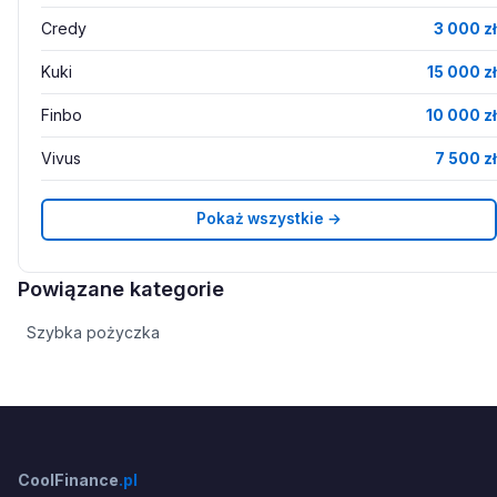
Credy
3 000 zł
Kuki
15 000 zł
Finbo
10 000 zł
Vivus
7 500 zł
Pokaż wszystkie →
Powiązane kategorie
Szybka pożyczka
CoolFinance
.pl