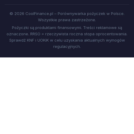
© 2026 CoolFinance.pl – Porównywarka pożyczek w Polsce.
Wszystkie prawa zastrzeżone.
Pożyczki są produktami finansowymi. Treści reklamowe są
oznaczone. RRSO = rzeczywista roczna stopa oprocentowania.
Sprawdź KNF i UOKiK w celu uzyskania aktualnych wymogów
regulacyjnych.