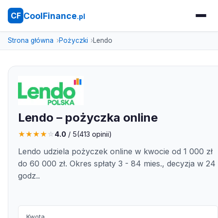
CoolFinance
CF
.pl
Strona główna
Pożyczki
Lendo
Lendo – pożyczka online
★
★
★
★
☆
4.0
/ 5
(
413
opinii)
Lendo udziela pożyczek online w kwocie od 1 000 zł
do 60 000 zł. Okres spłaty 3 - 84 mies., decyzja w 24
godz..
Kwota