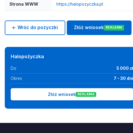
Strona WWW
https://halopozyczka.pl
← Wróć do pożyczki
Złóż wniosek
REKLAMA
Halopożyczka
Do
5 000 z
Okres
7 - 30 dn
Złóż wniosek
REKLAMA