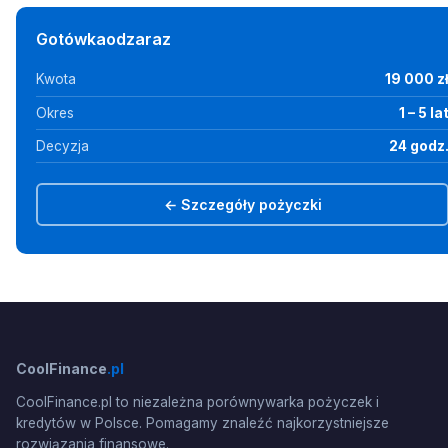
Gotówkaodzaraz
Kwota
19 000 z
Okres
1 – 5 la
Decyzja
24 godz
← Szczegóły pożyczki
CoolFinance
.pl
CoolFinance.pl to niezależna porównywarka pożyczek i
kredytów w Polsce. Pomagamy znaleźć najkorzystniejsze
rozwiązania finansowe.