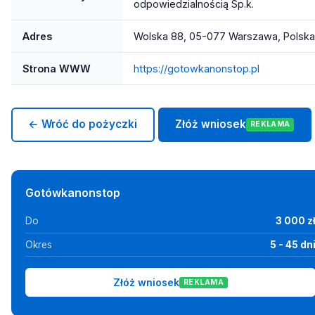
odpowiedzialnością Sp.k.
Adres
Wolska 88, 05-077 Warszawa, Polska
Strona WWW
https://gotowkanonstop.pl
← Wróć do pożyczki
Złóż wniosek
REKLAMA
Gotówkanonstop
Do
3 000 z
Okres
5 - 45 dn
Złóż wniosek
REKLAMA