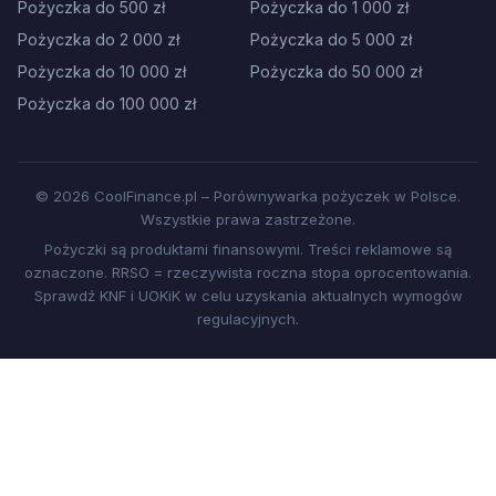
Pożyczka do 500 zł
Pożyczka do 1 000 zł
Pożyczka do 2 000 zł
Pożyczka do 5 000 zł
Pożyczka do 10 000 zł
Pożyczka do 50 000 zł
Pożyczka do 100 000 zł
© 2026 CoolFinance.pl – Porównywarka pożyczek w Polsce.
Wszystkie prawa zastrzeżone.
Pożyczki są produktami finansowymi. Treści reklamowe są
oznaczone. RRSO = rzeczywista roczna stopa oprocentowania.
Sprawdź KNF i UOKiK w celu uzyskania aktualnych wymogów
regulacyjnych.