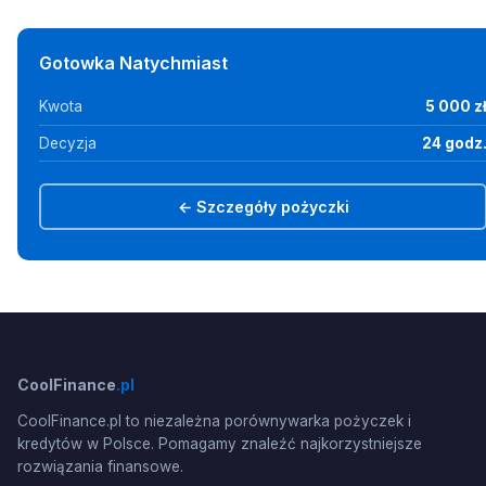
Gotowka Natychmiast
Kwota
5 000 z
Decyzja
24 godz
← Szczegóły pożyczki
CoolFinance
.pl
CoolFinance.pl to niezależna porównywarka pożyczek i
kredytów w Polsce. Pomagamy znaleźć najkorzystniejsze
rozwiązania finansowe.