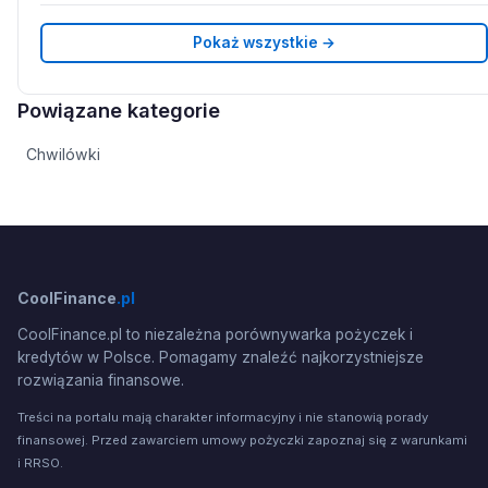
Pokaż wszystkie →
Powiązane kategorie
Chwilówki
CoolFinance
.pl
CoolFinance.pl to niezależna porównywarka pożyczek i
kredytów w Polsce. Pomagamy znaleźć najkorzystniejsze
rozwiązania finansowe.
Treści na portalu mają charakter informacyjny i nie stanowią porady
finansowej. Przed zawarciem umowy pożyczki zapoznaj się z warunkami
i RRSO.