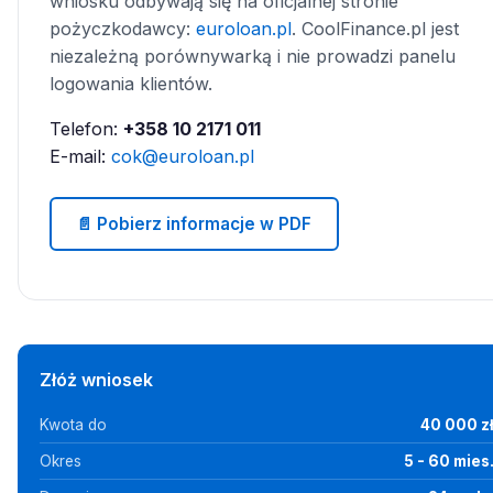
wniosku odbywają się na oficjalnej stronie
pożyczkodawcy:
euroloan.pl
. CoolFinance.pl jest
niezależną porównywarką i nie prowadzi panelu
logowania klientów.
Telefon:
+358 10 2171 011
E-mail:
cok@euroloan.pl
📄 Pobierz informacje w PDF
Złóż wniosek
Kwota do
40 000 z
Okres
5 - 60 mies