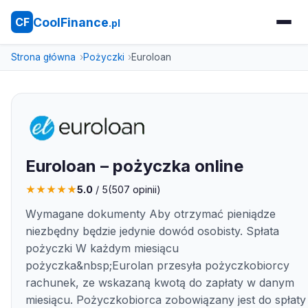
CoolFinance
CF
.pl
Strona główna
Pożyczki
Euroloan
Euroloan – pożyczka online
★
★
★
★
★
5.0
/ 5
(
507
opinii)
Wymagane dokumenty Aby otrzymać pieniądze
niezbędny będzie jedynie dowód osobisty. Spłata
pożyczki W każdym miesiącu
pożyczka&nbsp;Eurolan przesyła pożyczkobiorcy
rachunek, ze wskazaną kwotą do zapłaty w danym
miesiącu. Pożyczkobiorca zobowiązany jest do spłaty