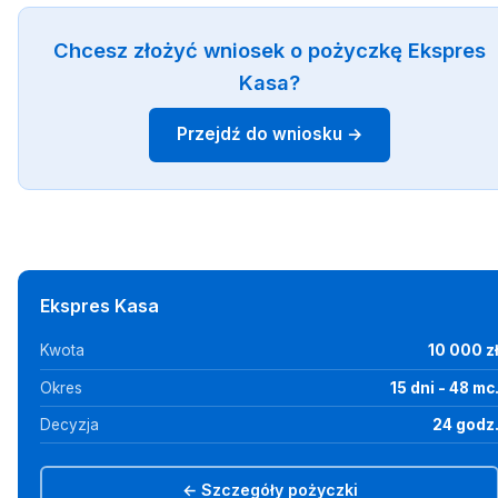
Chcesz złożyć wniosek o pożyczkę Ekspres
Kasa?
Przejdź do wniosku →
Ekspres Kasa
Kwota
10 000 z
Okres
15 dni - 48 mc
Decyzja
24 godz
← Szczegóły pożyczki