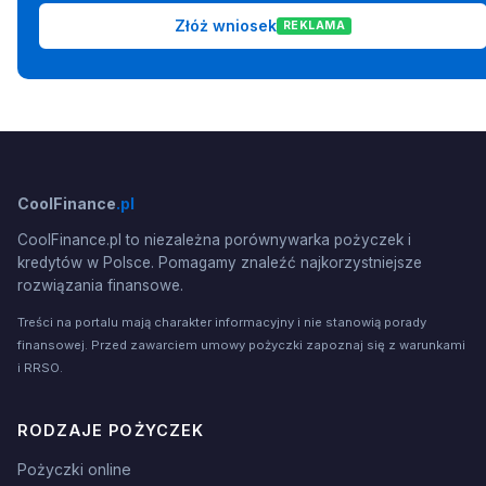
Złóż wniosek
REKLAMA
CoolFinance
.pl
CoolFinance.pl to niezależna porównywarka pożyczek i
kredytów w Polsce. Pomagamy znaleźć najkorzystniejsze
rozwiązania finansowe.
Treści na portalu mają charakter informacyjny i nie stanowią porady
finansowej. Przed zawarciem umowy pożyczki zapoznaj się z warunkami
i RRSO.
RODZAJE POŻYCZEK
Pożyczki online