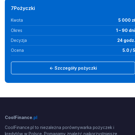
7Pożyczki
Kwota
5 000 z
Okres
1 – 90 dn
Decyzja
24 godz
Ocena
5.0 / 
← Szczegóły pożyczki
CoolFinance
.pl
CoolFinance.pl to niezależna porównywarka pożyczek i
kredytów w Polsce. Pomagamy znaleźć najkorzystniejsze