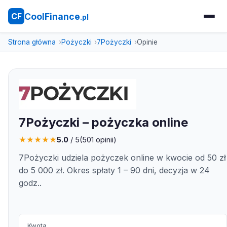
CoolFinance
CF
.pl
Strona główna
Pożyczki
7Pożyczki
Opinie
7Pożyczki – pożyczka online
★
★
★
★
★
5.0
/ 5
(
501
opinii)
7Pożyczki udziela pożyczek online w kwocie od 50 zł
do 5 000 zł. Okres spłaty 1 – 90 dni, decyzja w 24
godz..
Kwota