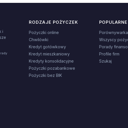
RODZAJE POŻYCZEK
POPULARNE
 i
Pożyczki online
Porównywarka
sze
Chwilówki
Wszyscy poży
Kredyt gotówkowy
Porady finans
orady
Kredyt mieszkaniowy
Profile firm
Kredyty konsolidacyjne
Szukaj
Pożyczki pozabankowe
Pożyczki bez BIK