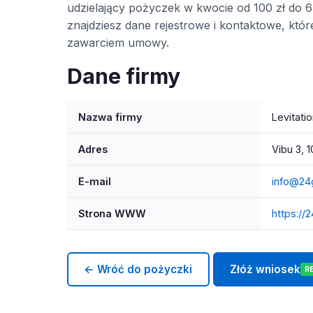
udzielający pożyczek w kwocie od 100 zł do 6 
znajdziesz dane rejestrowe i kontaktowe, kt
zawarciem umowy.
Dane firmy
Nazwa firmy
Levitati
Adres
Vibu 3, 1
E-mail
info@24
Strona WWW
https://
← Wróć do pożyczki
Złóż wniosek
R