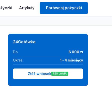
ożyczki
Artykuły
Porównaj pożyczki
24Gotówka
Do
6 000 zł
Okres
1 - 4 miesięcy
Złóż wniosek
REKLAMA