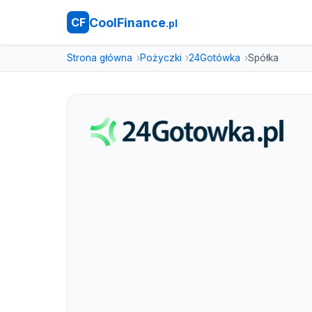
CoolFinance
CF
.pl
Strona główna
Pożyczki
24Gotówka
Spółka