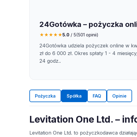
24Gotówka – pożyczka onl
★
★
★
★
★
5.0
/ 5
(
501
opinii)
24Gotówka udziela pożyczek online w kw
zł do 6 000 zł. Okres spłaty 1 - 4 miesięc
24 godz..
Pożyczka
Spółka
FAQ
Opinie
Levitation One Ltd. – in
Levitation One Ltd. to pożyczkodawca działa