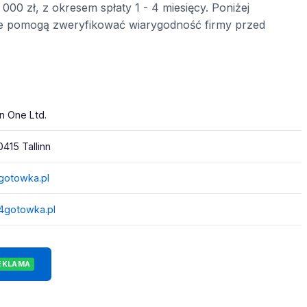
000 zł, z okresem spłaty 1 - 4 miesięcy. Poniżej
óre pomogą zweryfikować wiarygodność firmy przed
on One Ltd.
0415 Tallinn
gotowka.pl
24gotowka.pl
EKLAMA