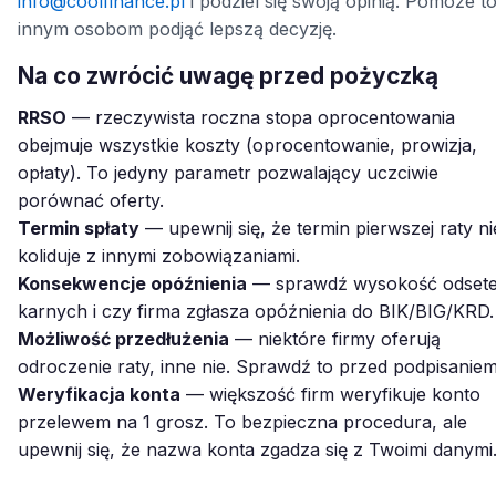
info@coolfinance.pl
i podziel się swoją opinią. Pomoże t
innym osobom podjąć lepszą decyzję.
Na co zwrócić uwagę przed pożyczką
RRSO
— rzeczywista roczna stopa oprocentowania
obejmuje wszystkie koszty (oprocentowanie, prowizja,
opłaty). To jedyny parametr pozwalający uczciwie
porównać oferty.
Termin spłaty
— upewnij się, że termin pierwszej raty ni
koliduje z innymi zobowiązaniami.
Konsekwencje opóźnienia
— sprawdź wysokość odset
karnych i czy firma zgłasza opóźnienia do BIK/BIG/KRD.
Możliwość przedłużenia
— niektóre firmy oferują
odroczenie raty, inne nie. Sprawdź to przed podpisaniem
Weryfikacja konta
— większość firm weryfikuje konto
przelewem na 1 grosz. To bezpieczna procedura, ale
upewnij się, że nazwa konta zgadza się z Twoimi danymi