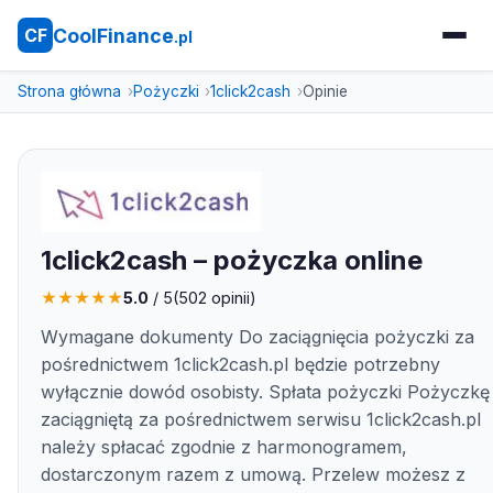
CoolFinance
CF
.pl
Strona główna
Pożyczki
1click2cash
Opinie
1click2cash – pożyczka online
★
★
★
★
★
5.0
/ 5
(
502
opinii)
Wymagane dokumenty Do zaciągnięcia pożyczki za
pośrednictwem 1click2cash.pl będzie potrzebny
wyłącznie dowód osobisty. Spłata pożyczki Pożyczkę
zaciągniętą za pośrednictwem serwisu 1click2cash.pl
należy spłacać zgodnie z harmonogramem,
dostarczonym razem z umową. Przelew możesz z