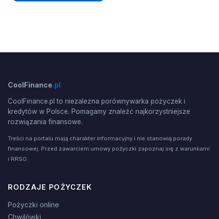
CoolFinance
.pl
CoolFinance.pl to niezależna porównywarka pożyczek i
kredytów w Polsce. Pomagamy znaleźć najkorzystniejsze
rozwiązania finansowe.
Treści na portalu mają charakter informacyjny i nie stanowią porady
finansowej. Przed zawarciem umowy pożyczki zapoznaj się z warunkami
i RRSO.
RODZAJE POŻYCZEK
Pożyczki online
Chwilówki