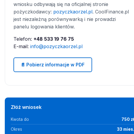
wniosku odbywają się na oficjalnej stronie
pożyczkodawcy:
pozyczkaorzel.pl
. CoolFinance.pl
jest niezależną porównywarką i nie prowadzi
panelu logowania klientów.
Telefon:
+48 533 19 76 75
E-mail:
info@pozyczkaorzel.pl
📄 Pobierz informacje w PDF
Złóż wniosek
Kwota do
750 z
Okres
33 mies