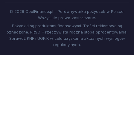
© 2026 CoolFinance.pl – Porównywarka pożyczek w Polsce.
Wszystkie prawa zastrzeżone.
Pożyczki są produktami finansowymi. Treści reklamowe są
oznaczone. RRSO = rzeczywista roczna stopa oprocentowania.
Sprawdź KNF i UOKiK w celu uzyskania aktualnych wymogów
regulacyjnych.