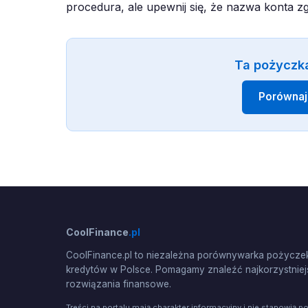
procedura, ale upewnij się, że nazwa konta z
Ta pożyczka
Porównaj
CoolFinance
.pl
CoolFinance.pl to niezależna porównywarka pożyczek
kredytów w Polsce. Pomagamy znaleźć najkorzystniej
rozwiązania finansowe.
Treści na portalu mają charakter informacyjny i nie stanowią p