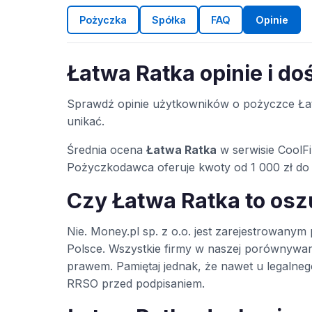
Pożyczka
Spółka
FAQ
Opinie
Łatwa Ratka opinie i d
Sprawdź opinie użytkowników o pożyczce Łat
unikać.
Średnia ocena
Łatwa Ratka
w serwisie CoolF
Pożyczkodawca oferuje kwoty od 1 000 zł do 
Czy Łatwa Ratka to os
Nie. Money.pl sp. z o.o. jest zarejestrowa
Polsce. Wszystkie firmy w naszej porównywa
prawem. Pamiętaj jednak, że nawet u legaln
RRSO przed podpisaniem.