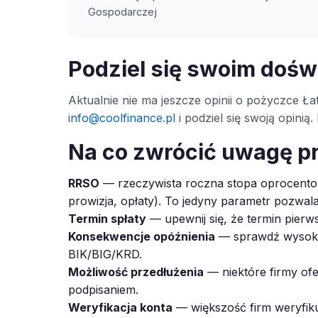
Gospodarczej
Podziel się swoim doś
Aktualnie nie ma jeszcze opinii o pożyczce Łat
info@coolfinance.pl
i podziel się swoją opini
Na co zwrócić uwagę p
RRSO
— rzeczywista roczna stopa oprocentow
prowizja, opłaty). To jedyny parametr pozwal
Termin spłaty
— upewnij się, że termin pierws
Konsekwencje opóźnienia
— sprawdź wysokoś
BIK/BIG/KRD.
Możliwość przedłużenia
— niektóre firmy ofe
podpisaniem.
Weryfikacja konta
— większość firm weryfiku