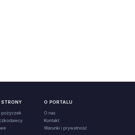
 STRONY
O PORTALU
 pożyczek
O nas
czkodawcy
Kontakt
owe
Warunki i prywatność