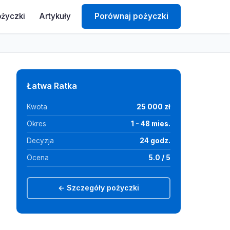
ożyczki
Artykuły
Porównaj pożyczki
Łatwa Ratka
Kwota
25 000 zł
Okres
1 - 48 mies.
Decyzja
24 godz.
Ocena
5.0 / 5
← Szczegóły pożyczki