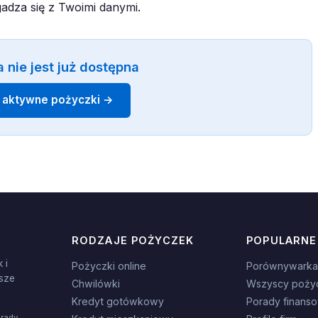
gadza się z Twoimi danymi.
 nie jest już dostępna
 aktywne pożyczki →
RODZAJE POŻYCZEK
POPULARNE
 i
Pożyczki online
Porównywarka
sze
Chwilówki
Wszyscy poży
Kredyt gotówkowy
Porady finans
orady