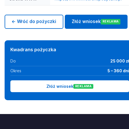
← Wróć do pożyczki
Złóż wniosek
REKLAMA
Kwadrans pożyczka
Do
25 000 z
Okres
5 – 360 dn
Złóż wniosek
REKLAMA