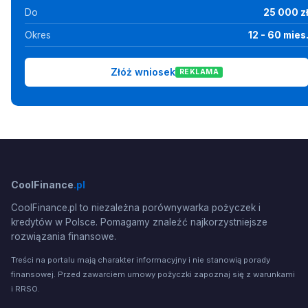
Do
25 000 z
Okres
12 - 60 mies
Złóż wniosek
REKLAMA
CoolFinance
.pl
CoolFinance.pl to niezależna porównywarka pożyczek i
kredytów w Polsce. Pomagamy znaleźć najkorzystniejsze
rozwiązania finansowe.
Treści na portalu mają charakter informacyjny i nie stanowią porady
finansowej. Przed zawarciem umowy pożyczki zapoznaj się z warunkami
i RRSO.