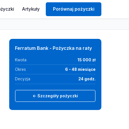
ożyczki
Artykuły
Porównaj pożyczki
Ferratum Bank - Pożyczka na raty
Kwota
15 000 zł
Okres
6 - 48 miesiące
Decyzja
24 godz.
← Szczegóły pożyczki