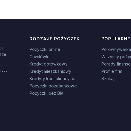
RODZAJE POŻYCZEK
POPULARNE
 i
Pożyczki online
Porównywarka
sze
Chwilówki
Wszyscy poży
Kredyt gotówkowy
Porady finans
orady
Kredyt mieszkaniowy
Profile firm
Kredyty konsolidacyjne
Szukaj
Pożyczki pozabankowe
Pożyczki bez BIK