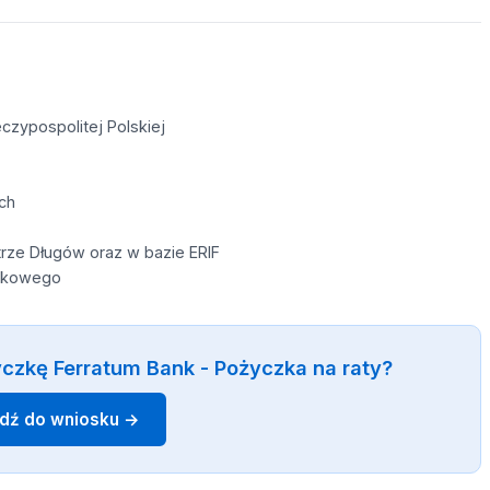
czypospolitej Polskiej
ch
rze Długów oraz w bazie ERIF
órkowego
czkę Ferratum Bank - Pożyczka na raty?
jdź do wniosku →