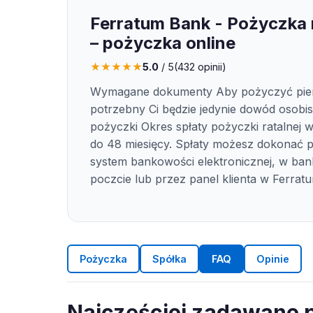
Ferratum Bank - Pożyczka 
– pożyczka online
★
★
★
★
★
5.0
/ 5
(
432
opinii)
Wymagane dokumenty Aby pożyczyć pie
potrzebny Ci będzie jedynie dowód osobist
pożyczki Okres spłaty pożyczki ratalnej 
do 48 miesięcy. Spłaty możesz dokonać 
system bankowości elektronicznej, w ban
poczcie lub przez panel klienta w Ferrat
Pożyczka
Spółka
FAQ
Opinie
Najczęściej zadawane p