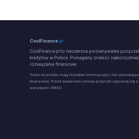
CoolFinance
.pl
CoolFinance.pl to niezależna porównywarka pożyczek
kredytów w Polsce. Pomagamy znaleźć najkorzystniej
rozwiązania finansowe.
Treści na portalu mają charakter informacyjny i nie stanowią p
finansowej. Przed zawarciem umowy pożyczki zapoznaj się z
warunkami i RRSO.