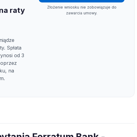
Złożenie wniosku nie zobowiązuje do
na raty
zawarcia umowy.
niądze
y. Spłata
wynosi od 3
poprzez
ku, na
um.
ytania Ferratum Bank -