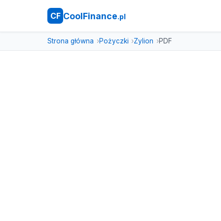
CoolFinance
CF
.pl
Strona główna
Pożyczki
Zylion
PDF