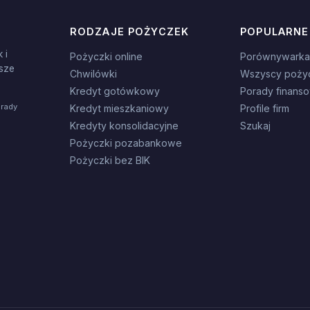
RODZAJE POŻYCZEK
POPULARNE
 i
Pożyczki online
Porównywarka
sze
Chwilówki
Wszyscy poży
Kredyt gotówkowy
Porady finans
orady
Kredyt mieszkaniowy
Profile firm
Kredyty konsolidacyjne
Szukaj
Pożyczki pozabankowe
Pożyczki bez BIK