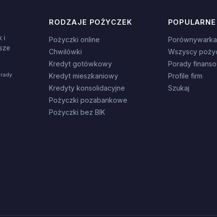
RODZAJE POŻYCZEK
POPULARNE
 i
Pożyczki online
Porównywarka
sze
Chwilówki
Wszyscy poży
Kredyt gotówkowy
Porady finans
orady
Kredyt mieszkaniowy
Profile firm
Kredyty konsolidacyjne
Szukaj
Pożyczki pozabankowe
Pożyczki bez BIK