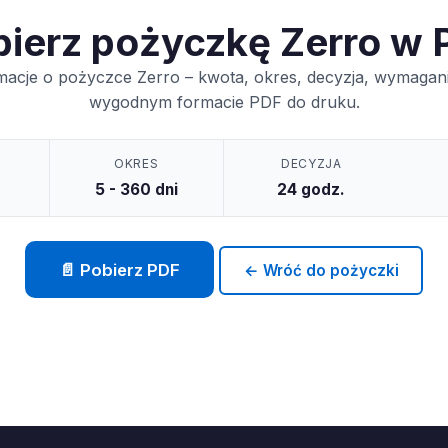
bierz pożyczkę Zerro w 
macje o pożyczce Zerro – kwota, okres, decyzja, wymagani
wygodnym formacie PDF do druku.
OKRES
DECYZJA
5 - 360 dni
24 godz.
📄 Pobierz PDF
← Wróć do pożyczki