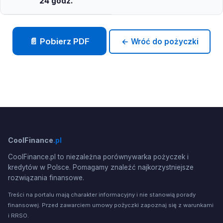
24 godz.
📄 Pobierz PDF
← Wróć do pożyczki
CoolFinance
.pl
CoolFinance.pl to niezależna porównywarka pożyczek i
kredytów w Polsce. Pomagamy znaleźć najkorzystniejsze
rozwiązania finansowe.
Treści na portalu mają charakter informacyjny i nie stanowią porady
finansowej. Przed zawarciem umowy pożyczki zapoznaj się z warunkami
i RRSO.