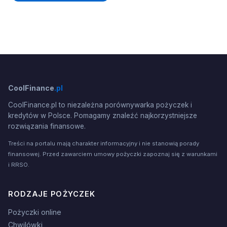
CoolFinance
.pl
CoolFinance.pl to niezależna porównywarka pożyczek i
kredytów w Polsce. Pomagamy znaleźć najkorzystniejsze
rozwiązania finansowe.
Treści na portalu mają charakter informacyjny i nie stanowią porady
finansowej. Przed zawarciem umowy pożyczki zapoznaj się z warunkami
i RRSO.
RODZAJE POŻYCZEK
Pożyczki online
Chwilówki