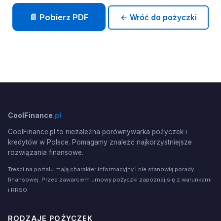
📄 Pobierz PDF
← Wróć do pożyczki
CoolFinance
.pl
CoolFinance.pl to niezależna porównywarka pożyczek i
kredytów w Polsce. Pomagamy znaleźć najkorzystniejsze
rozwiązania finansowe.
Treści na portalu mają charakter informacyjny i nie stanowią porady
finansowej. Przed zawarciem umowy pożyczki zapoznaj się z warunkami
i RRSO.
RODZAJE POŻYCZEK