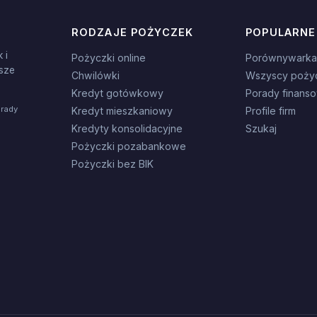
RODZAJE POŻYCZEK
POPULARNE
 i
Pożyczki online
Porównywarka
sze
Chwilówki
Wszyscy poży
Kredyt gotówkowy
Porady finans
orady
Kredyt mieszkaniowy
Profile firm
Kredyty konsolidacyjne
Szukaj
Pożyczki pozabankowe
Pożyczki bez BIK