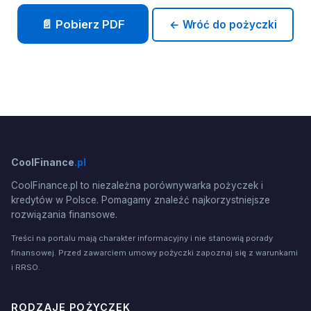
📄 Pobierz PDF
← Wróć do pożyczki
CoolFinance
.pl
CoolFinance.pl to niezależna porównywarka pożyczek i
kredytów w Polsce. Pomagamy znaleźć najkorzystniejsze
rozwiązania finansowe.
Treści na portalu mają charakter informacyjny i nie stanowią porady
finansowej. Przed zawarciem umowy pożyczki zapoznaj się z warunkami
i RRSO.
RODZAJE POŻYCZEK