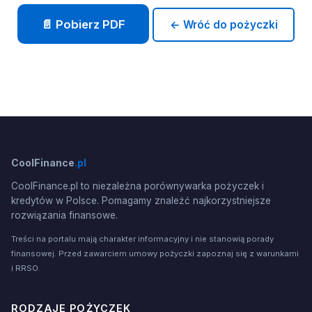
📄 Pobierz PDF
← Wróć do pożyczki
CoolFinance
.pl
CoolFinance.pl to niezależna porównywarka pożyczek i
kredytów w Polsce. Pomagamy znaleźć najkorzystniejsze
rozwiązania finansowe.
Treści na portalu mają charakter informacyjny i nie stanowią porady
finansowej. Przed zawarciem umowy pożyczki zapoznaj się z warunkami
i RRSO.
RODZAJE POŻYCZEK