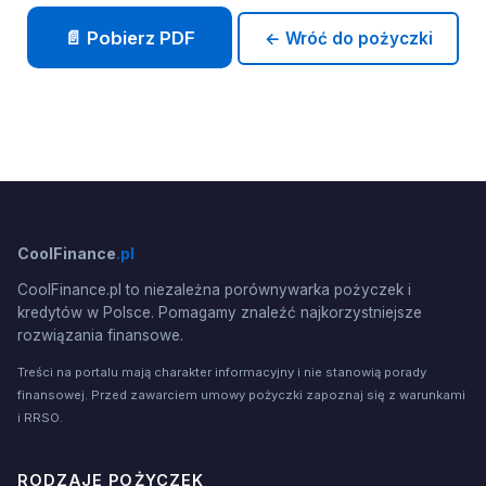
📄 Pobierz PDF
← Wróć do pożyczki
CoolFinance
.pl
CoolFinance.pl to niezależna porównywarka pożyczek i
kredytów w Polsce. Pomagamy znaleźć najkorzystniejsze
rozwiązania finansowe.
Treści na portalu mają charakter informacyjny i nie stanowią porady
finansowej. Przed zawarciem umowy pożyczki zapoznaj się z warunkami
i RRSO.
RODZAJE POŻYCZEK