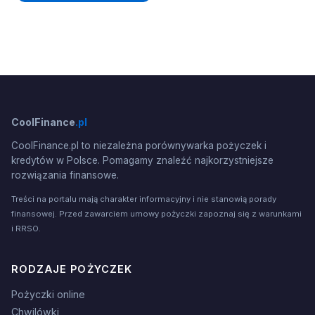
CoolFinance
.pl
CoolFinance.pl to niezależna porównywarka pożyczek i
kredytów w Polsce. Pomagamy znaleźć najkorzystniejsze
rozwiązania finansowe.
Treści na portalu mają charakter informacyjny i nie stanowią porady
finansowej. Przed zawarciem umowy pożyczki zapoznaj się z warunkami
i RRSO.
RODZAJE POŻYCZEK
Pożyczki online
Chwilówki