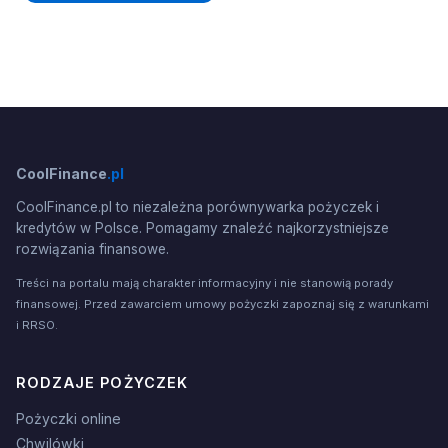
CoolFinance
.pl
CoolFinance.pl to niezależna porównywarka pożyczek i
kredytów w Polsce. Pomagamy znaleźć najkorzystniejsze
rozwiązania finansowe.
Treści na portalu mają charakter informacyjny i nie stanowią porady
finansowej. Przed zawarciem umowy pożyczki zapoznaj się z warunkami
i RRSO.
RODZAJE POŻYCZEK
Pożyczki online
Chwilówki