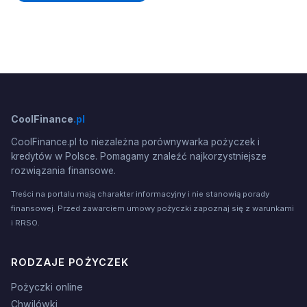
CoolFinance
.pl
CoolFinance.pl to niezależna porównywarka pożyczek i
kredytów w Polsce. Pomagamy znaleźć najkorzystniejsze
rozwiązania finansowe.
Treści na portalu mają charakter informacyjny i nie stanowią porady
finansowej. Przed zawarciem umowy pożyczki zapoznaj się z warunkami
i RRSO.
RODZAJE POŻYCZEK
Pożyczki online
Chwilówki