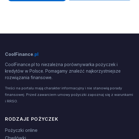
CoolFinance
.pl
CoolFinance.pl to niezależna porównywarka pożyczek i
kredytów w Polsce. Pomagamy znaleźć najkorzystniejsze
rozwiązania finansowe.
Treści na portalu mają charakter informacyjny i nie stanowią porady
finansowej. Przed zawarciem umowy pożyczki zapoznaj się z warunkami
i RRSO.
RODZAJE POŻYCZEK
Pożyczki online
Chwilówki