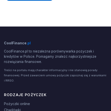
CoolFinance
.pl
CoolFinance.pl to niezależna porównywarka pożyczek i
kredytów w Polsce. Pomagamy znaleźć najkorzystniejsze
rozwiązania finansowe.
Treści na portalu mają charakter informacyjny i nie stanowią porady
finansowej. Przed zawarciem umowy pożyczki zapoznaj się z warunkami
i RRSO.
RODZAJE POŻYCZEK
Pożyczki online
Chwilówki