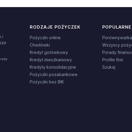
RODZAJE POŻYCZEK
POPULARNE
 i
Pożyczki online
Porównywarka
sze
Chwilówki
Wszyscy poży
Kredyt gotówkowy
Porady finans
orady
Kredyt mieszkaniowy
Profile firm
Kredyty konsolidacyjne
Szukaj
Pożyczki pozabankowe
Pożyczki bez BIK