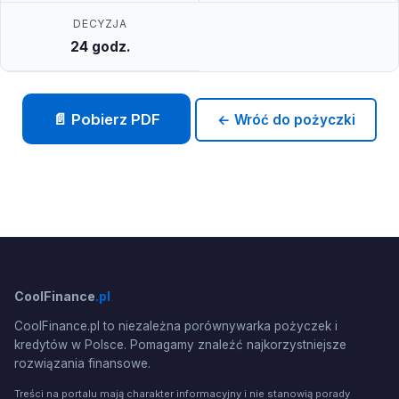
DECYZJA
24 godz.
📄 Pobierz PDF
← Wróć do pożyczki
CoolFinance
.pl
CoolFinance.pl to niezależna porównywarka pożyczek i
kredytów w Polsce. Pomagamy znaleźć najkorzystniejsze
rozwiązania finansowe.
Treści na portalu mają charakter informacyjny i nie stanowią porady