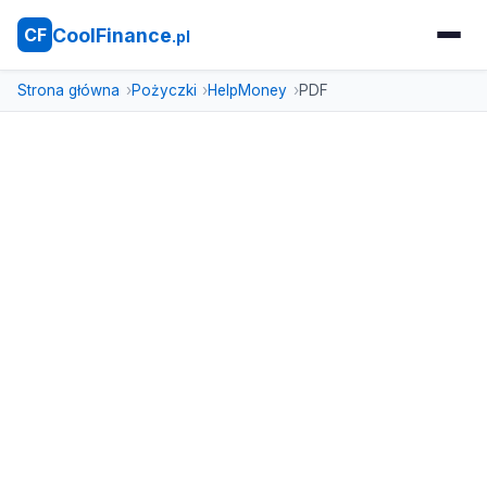
CoolFinance
CF
.pl
Strona główna
Pożyczki
HelpMoney
PDF