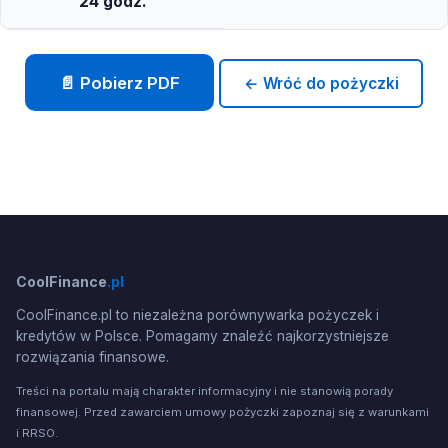
24 godz.
📄 Pobierz PDF
← Wróć do pożyczki
CoolFinance
.pl
CoolFinance.pl to niezależna porównywarka pożyczek i
kredytów w Polsce. Pomagamy znaleźć najkorzystniejsze
rozwiązania finansowe.
Treści na portalu mają charakter informacyjny i nie stanowią porady
finansowej. Przed zawarciem umowy pożyczki zapoznaj się z warunkami
i RRSO.