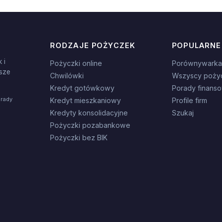
RODZAJE POŻYCZEK
POPULARNE
 i
Pożyczki online
Porównywarka
sze
Chwilówki
Wszyscy poży
Kredyt gotówkowy
Porady finans
orady
Kredyt mieszkaniowy
Profile firm
Kredyty konsolidacyjne
Szukaj
Pożyczki pozabankowe
Pożyczki bez BIK