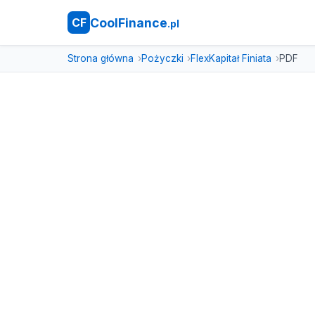
CoolFinance
CF
.pl
Strona główna
Pożyczki
FlexKapitał Finiata
PDF