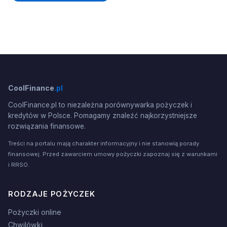
CoolFinance
.pl
CoolFinance.pl to niezależna porównywarka pożyczek i
kredytów w Polsce. Pomagamy znaleźć najkorzystniejsze
rozwiązania finansowe.
Treści na portalu mają charakter informacyjny i nie stanowią porady
finansowej. Przed zawarciem umowy pożyczki zapoznaj się z warunkami
i RRSO.
RODZAJE POŻYCZEK
Pożyczki online
Chwilówki