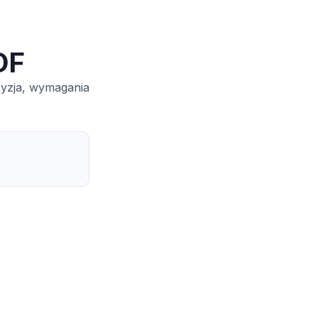
DF
cyzja, wymagania