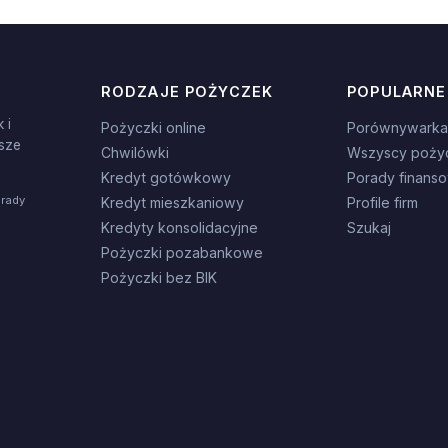
RODZAJE POŻYCZEK
POPULARNE
 i
Pożyczki online
Porównywarka
sze
Chwilówki
Wszyscy poży
Kredyt gotówkowy
Porady finans
orady
Kredyt mieszkaniowy
Profile firm
Kredyty konsolidacyjne
Szukaj
Pożyczki pozabankowe
Pożyczki bez BIK