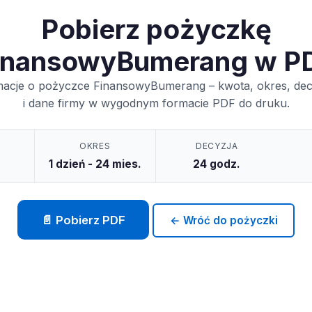
Pobierz pożyczkę
inansowyBumerang w P
macje o pożyczce FinansowyBumerang – kwota, okres, de
i dane firmy w wygodnym formacie PDF do druku.
OKRES
DECYZJA
1 dzień - 24 mies.
24 godz.
📄 Pobierz PDF
← Wróć do pożyczki