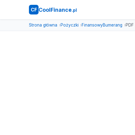
CoolFinance
CF
.pl
Strona główna
Pożyczki
FinansowyBumerang
PDF