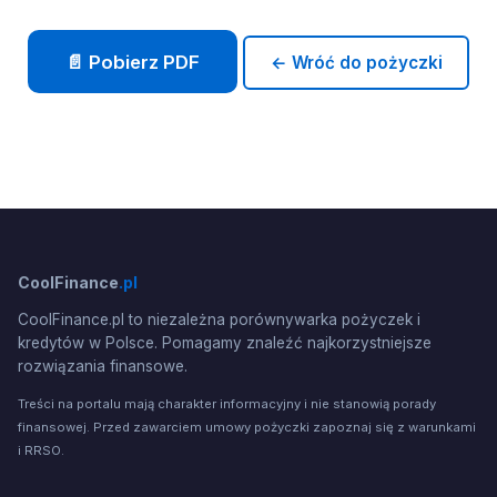
📄 Pobierz PDF
← Wróć do pożyczki
CoolFinance
.pl
CoolFinance.pl to niezależna porównywarka pożyczek i
kredytów w Polsce. Pomagamy znaleźć najkorzystniejsze
rozwiązania finansowe.
Treści na portalu mają charakter informacyjny i nie stanowią porady
finansowej. Przed zawarciem umowy pożyczki zapoznaj się z warunkami
i RRSO.