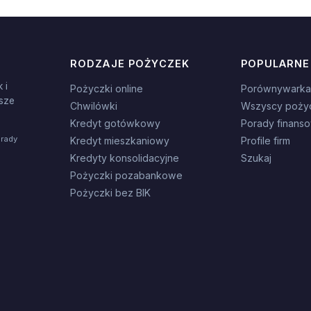
RODZAJE POŻYCZEK
POPULARNE
 i
Pożyczki online
Porównywarka
sze
Chwilówki
Wszyscy poży
Kredyt gotówkowy
Porady finans
orady
Kredyt mieszkaniowy
Profile firm
Kredyty konsolidacyjne
Szukaj
Pożyczki pozabankowe
Pożyczki bez BIK